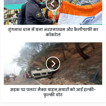
तुंगनाथ धाम में बना भरतनाट्यम और कैलीग्राफी का
कॉकटेल
सड़क पर पलटा मैक्स वाहन,सवारों को आई हल्की-
फुल्की चोट