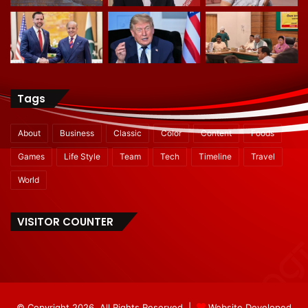
Tags
About
Business
Classic
Color
Content
Foods
Games
Life Style
Team
Tech
Timeline
Travel
World
VISITOR COUNTER
© Copyright 2026, All Rights Reserved |
Website Developed