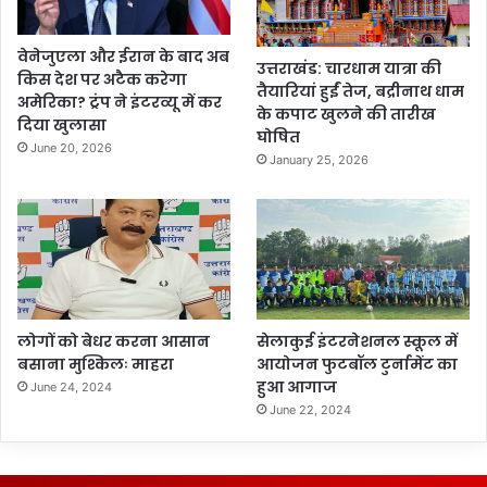
वेनेजुएला और ईरान के बाद अब
उत्तराखंड: चारधाम यात्रा की
किस देश पर अटैक करेगा
तैयारियां हुईं तेज, बद्रीनाथ धाम
अमेरिका? ट्रंप ने इंटरव्यू में कर
के कपाट खुलने की तारीख
दिया खुलासा
घोषित
June 20, 2026
January 25, 2026
लोगों को बेधर करना आसान
सेलाकुई इंटरनेशनल स्कूल में
बसाना मुश्किलः माहरा
आयोजन फुटबॉल टुर्नामेंट का
हुआ आगाज
June 24, 2024
June 22, 2024