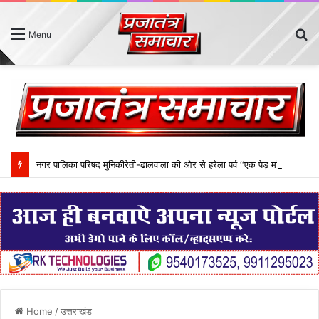
S
Menu
fo
नगर पालिका परिषद मुनिकीरेती-ढालवाला की ओर से हरेला पर्व ‘‘एक पेड़ मां के नाम‘‘ थीम पर आयोजित किया गया। इस दौरान नगर क्षेत्रान्तर्गत विभिन्न स्थानों पर 75 फलदार पौधे लगाए गए।
Home
/
उत्तराखंड