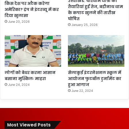
उत्तराखंड: चारधाम यात्रा की
किस देश पर अटैक करेगा
तैयारियां हुईं तेज, बद्रीनाथ धाम
अमेरिका? ट्रंप ने इंटरव्यू में कर
के कपाट खुलने की तारीख
दिया खुलासा
घोषित
June 20, 2026
January 25, 2026
लोगों को बेधर करना आसान
सेलाकुई इंटरनेशनल स्कूल में
बसाना मुश्किलः माहरा
आयोजन फुटबॉल टुर्नामेंट का
हुआ आगाज
June 24, 2024
June 22, 2024
Most Viewed Posts