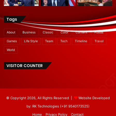
Tags
About
Business
Classic
Color
Content
Foods
Games
Life Style
Team
Tech
Timeline
Travel
World
VISITOR COUNTER
© Copyright 2026, All Rights Reserved |
Website Developed
by: RK Technologies (+91 9540173525)
Home
Privacy Policy
Contact