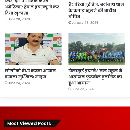
किस देश पर अटैक करेगा
तैयारियां हुईं तेज, बद्रीनाथ धाम
अमेरिका? ट्रंप ने इंटरव्यू में कर
के कपाट खुलने की तारीख
दिया खुलासा
घोषित
June 20, 2026
January 25, 2026
लोगों को बेधर करना आसान
सेलाकुई इंटरनेशनल स्कूल में
बसाना मुश्किलः माहरा
आयोजन फुटबॉल टुर्नामेंट का
हुआ आगाज
June 24, 2024
June 22, 2024
Most Viewed Posts