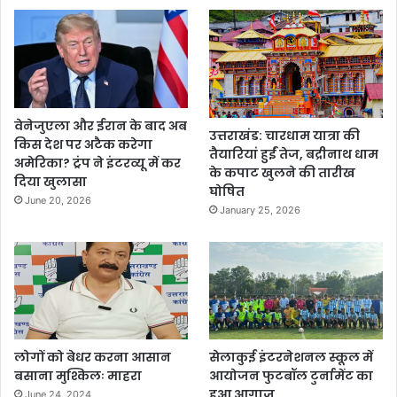
वेनेजुएला और ईरान के बाद अब
उत्तराखंड: चारधाम यात्रा की
किस देश पर अटैक करेगा
तैयारियां हुईं तेज, बद्रीनाथ धाम
अमेरिका? ट्रंप ने इंटरव्यू में कर
के कपाट खुलने की तारीख
दिया खुलासा
घोषित
June 20, 2026
January 25, 2026
लोगों को बेधर करना आसान
सेलाकुई इंटरनेशनल स्कूल में
बसाना मुश्किलः माहरा
आयोजन फुटबॉल टुर्नामेंट का
हुआ आगाज
June 24, 2024