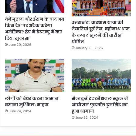
वेनेजुएला और ईरान के बाद अब
उत्तराखंड: चारधाम यात्रा की
किस देश पर अटैक करेगा
तैयारियां हुईं तेज, बद्रीनाथ धाम
अमेरिका? ट्रंप ने इंटरव्यू में कर
के कपाट खुलने की तारीख
दिया खुलासा
घोषित
June 20, 2026
January 25, 2026
लोगों को बेधर करना आसान
सेलाकुई इंटरनेशनल स्कूल में
बसाना मुश्किलः माहरा
आयोजन फुटबॉल टुर्नामेंट का
हुआ आगाज
June 24, 2024
June 22, 2024