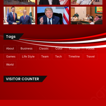
Tags
About
Business
Classic
Color
Content
Foods
Games
Life Style
Team
Tech
Timeline
Travel
World
VISITOR COUNTER