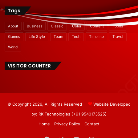
Tags
About
Business
Classic
Color
Content
Foods
Games
Life Style
Team
Tech
Timeline
Travel
World
VISITOR COUNTER
© Copyright 2026, All Rights Reserved |
Website Developed
by: RK Technologies (+91 9540173525)
Home
Privacy Policy
Contact