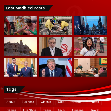
Last Modified Posts
Tags
About
Business
Classic
Color
Content
Foods
Games
Life Style
Team
Tech
Timeline
Travel