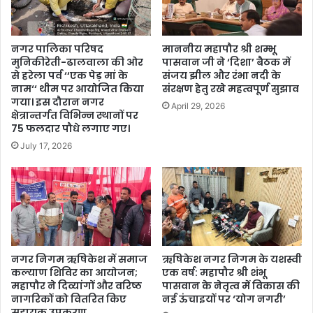
नगर पालिका परिषद
माननीय महापौर श्री शम्‍भू
मुनिकीरेती-ढालवाला की ओर
पासवान जी ने ‘दिशा’ बैठक में
से हरेला पर्व ‘‘एक पेड़ मां के
संजय झील और रंभा नदी के
नाम‘‘ थीम पर आयोजित किया
संरक्षण हेतु रखे महत्वपूर्ण सुझाव
गया। इस दौरान नगर
April 29, 2026
क्षेत्रान्तर्गत विभिन्न स्थानों पर
75 फलदार पौधे लगाए गए।
July 17, 2026
नगर निगम ऋषिकेश में समाज
ऋषिकेश नगर निगम के यशस्वी
कल्याण शिविर का आयोजन;
एक वर्ष: महापौर श्री शंभू
महापौर ने दिव्यांगों और वरिष्ठ
पासवान के नेतृत्व में विकास की
नागरिकों को वितरित किए
नई ऊंचाइयों पर ‘योग नगरी’
सहायक उपकरण