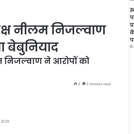
स
प
प
क्ष नीलम निजल्वाण
क
प
ा बेबुनियाद
 निजल्वाण ने आरोपों को
2
2 minutes read
, 2026