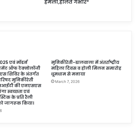
हमला,हालत गंभीर*
 2025 एवं मॉडर्न
मुनिकीरेती-ढालवाला में अंतर्राष्ट्रीय
नेजमेंट ऑफ टेक्नोलॉजी
महिला दिवस व होली मिलन समारोह
एस शिविर के अंतर्गत
धूमधाम से मनाया
रिषद मुनिकीरेती
March 7, 2026
एमआईटी की एनएसएस
ंगा स्वच्छता एवं
्टिक के प्रति रैली
को जागरूक किया।
6