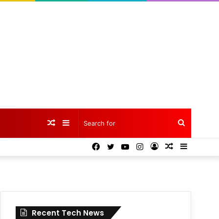
Random
Sidebar
Search
Facebook
Twitter
YouTube
Instagram
Log
Random
Sidebar
Article
for
In
Article
Recent Tech News