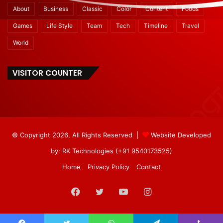
About
Business
Classic
Color
Content
Foods
Games
Life Style
Team
Tech
Timeline
Travel
World
VISITOR COUNTER
© Copyright 2026, All Rights Reserved |
Website Developed
by: RK Technologies (+91 9540173525)
Home
Privacy Policy
Contact
Facebook
Twitter
YouTube
Instagram