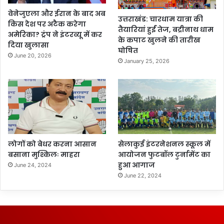
वेनेजुएला और ईरान के बाद अब
उत्तराखंड: चारधाम यात्रा की
किस देश पर अटैक करेगा
तैयारियां हुईं तेज, बद्रीनाथ धाम
अमेरिका? ट्रंप ने इंटरव्यू में कर
के कपाट खुलने की तारीख
दिया खुलासा
घोषित
June 20, 2026
January 25, 2026
लोगों को बेधर करना आसान
सेलाकुई इंटरनेशनल स्कूल में
बसाना मुश्किलः माहरा
आयोजन फुटबॉल टुर्नामेंट का
हुआ आगाज
June 24, 2024
June 22, 2024