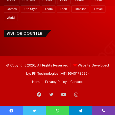
About
Business
Classic
Color
Content
Foods
Games
Life Style
Team
Tech
Timeline
Travel
World
VISITOR COUNTER
© Copyright 2026, All Rights Reserved |
Website Developed
by: RK Technologies (+91 9540173525)
Home
Privacy Policy
Contact
Facebook
Twitter
YouTube
Instagram