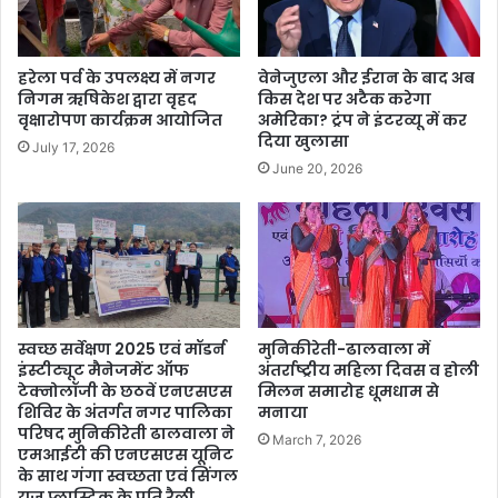
हरेला पर्व के उपलक्ष्य में नगर
वेनेजुएला और ईरान के बाद अब
निगम ऋषिकेश द्वारा वृहद
किस देश पर अटैक करेगा
वृक्षारोपण कार्यक्रम आयोजित
अमेरिका? ट्रंप ने इंटरव्यू में कर
दिया खुलासा
July 17, 2026
June 20, 2026
स्वच्छ सर्वेक्षण 2025 एवं मॉडर्न
मुनिकीरेती-ढालवाला में
इंस्टीट्यूट मैनेजमेंट ऑफ
अंतर्राष्ट्रीय महिला दिवस व होली
टेक्नोलॉजी के छठवें एनएसएस
मिलन समारोह धूमधाम से
शिविर के अंतर्गत नगर पालिका
मनाया
परिषद मुनिकीरेती ढालवाला ने
March 7, 2026
एमआईटी की एनएसएस यूनिट
के साथ गंगा स्वच्छता एवं सिंगल
यूज प्लास्टिक के प्रति रैली