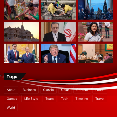
Tags
About
Business
Classic
Color
Content
Foods
Games
Life Style
Team
Tech
Timeline
Travel
World