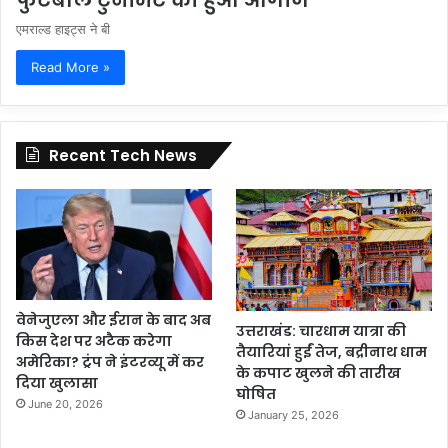
फुटबॉल टुर्नामेंट का हुआ आगाज
एमराल्ड हाइट्स ने बी
Read More »
Recent Tech News
वेनेजुएला और ईरान के बाद अब
उत्तराखंड: चारधाम यात्रा की
किस देश पर अटैक करेगा
तैयारियां हुईं तेज, बद्रीनाथ धाम
अमेरिका? ट्रंप ने इंटरव्यू में कर
के कपाट खुलने की तारीख
दिया खुलासा
घोषित
June 20, 2026
January 25, 2026