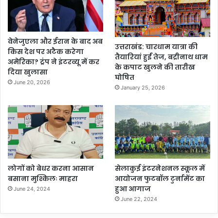
वेनेजुएला और ईरान के बाद अब
उत्तराखंड: चारधाम यात्रा की
किस देश पर अटैक करेगा
तैयारियां हुईं तेज, बद्रीनाथ धाम
अमेरिका? ट्रंप ने इंटरव्यू में कर
के कपाट खुलने की तारीख
दिया खुलासा
घोषित
June 20, 2026
January 25, 2026
लोगों को बेधर करना आसान
सेलाकुई इंटरनेशनल स्कूल में
बसाना मुश्किलः माहरा
आयोजन फुटबॉल टुर्नामेंट का
हुआ आगाज
June 24, 2024
June 22, 2024