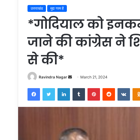
उत्तराखंड
मुद्दा गरम है
*गोदियाल को इनकम 
जाने की कांग्रेस न
से की*
Send
Ravindra Nagar
March 21, 2024
an
Facebook
Twitter
LinkedIn
Tumblr
Pinterest
Reddit
VKon
email