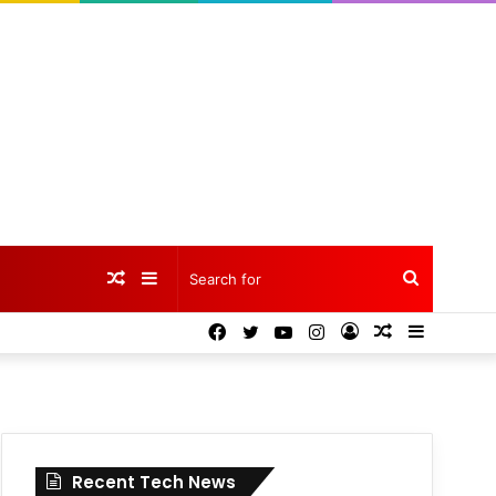
Random
Sidebar
Search
Facebook
Twitter
YouTube
Instagram
Log
Random
Sidebar
Article
for
In
Article
Recent Tech News