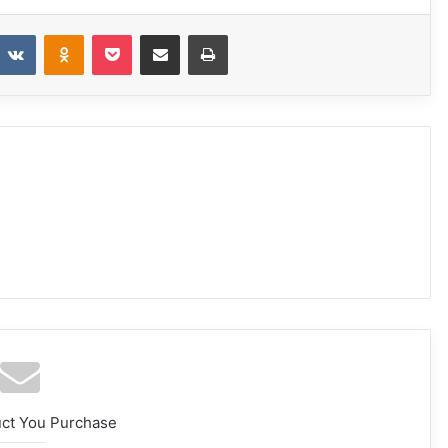
eddit
VKontakte
Odnoklassniki
Pocket
Share via Email
Print
uct You Purchase