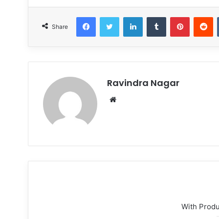
Facebook
Twitter
LinkedIn
Tumblr
Pinterest
R
Share
Ravindra Nagar
Website
With Prod