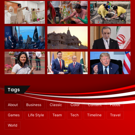
Tags
About
Business
Classic
Color
Content
Foods
Games
Life Style
Team
Tech
Timeline
Travel
World