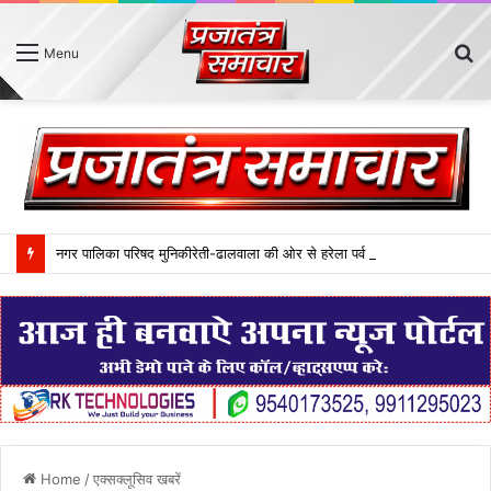
S
Menu
fo
नगर पालिका परिषद मुनिकीरेती-ढालवाला की ओर से हरेला पर्व ‘‘एक पेड़ मां के नाम‘‘ थीम पर आयोजित किया गया। इस दौरान नगर क्षेत्रान्तर्गत विभिन्न स्थानों पर 75 फलदार पौधे लगाए गए।
Home
/
एक्सक्लूसिव खबरें