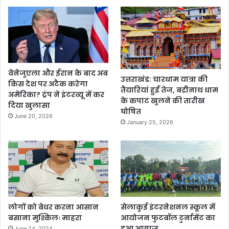
वेनेजुएला और ईरान के बाद अब
उत्तराखंड: चारधाम यात्रा की
किस देश पर अटैक करेगा
तैयारियां हुईं तेज, बद्रीनाथ धाम
अमेरिका? ट्रंप ने इंटरव्यू में कर
के कपाट खुलने की तारीख
दिया खुलासा
घोषित
June 20, 2026
January 25, 2026
लोगों को बेधर करना आसान
सेलाकुई इंटरनेशनल स्कूल में
बसाना मुश्किलः माहरा
आयोजन फुटबॉल टुर्नामेंट का
हुआ आगाज
June 24, 2024