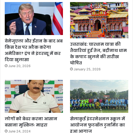
वेनेजुएला और ईरान के बाद अब
उत्तराखंड: चारधाम यात्रा की
किस देश पर अटैक करेगा
तैयारियां हुईं तेज, बद्रीनाथ धाम
अमेरिका? ट्रंप ने इंटरव्यू में कर
के कपाट खुलने की तारीख
दिया खुलासा
घोषित
June 20, 2026
January 25, 2026
लोगों को बेधर करना आसान
सेलाकुई इंटरनेशनल स्कूल में
बसाना मुश्किलः माहरा
आयोजन फुटबॉल टुर्नामेंट का
हुआ आगाज
June 24, 2024