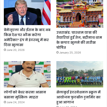
वेनेजुएला और ईरान के बाद अब
उत्तराखंड: चारधाम यात्रा की
किस देश पर अटैक करेगा
तैयारियां हुईं तेज, बद्रीनाथ धाम
अमेरिका? ट्रंप ने इंटरव्यू में कर
के कपाट खुलने की तारीख
दिया खुलासा
घोषित
June 20, 2026
January 25, 2026
लोगों को बेधर करना आसान
सेलाकुई इंटरनेशनल स्कूल में
बसाना मुश्किलः माहरा
आयोजन फुटबॉल टुर्नामेंट का
हुआ आगाज
June 24, 2024