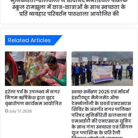
मुनिकीरेती-ढालवाला ने शिवानंद मेमोरियल पब्लिक
स्कूल रामझूला में छात्र-छात्राओं के साथ स्वच्छता के
प्रति व्यवहार परिवर्तन पाठशाला आयोजित की
Related Articles
हरेला पर्व के उपलक्ष्य में नगर
स्वच्छ सर्वेक्षण 2025 एवं मॉडर्न
निगम ऋषिकेश द्वारा वृहद
इंस्टीट्यूट मैनेजमेंट ऑफ
वृक्षारोपण कार्यक्रम आयोजित
टेक्नोलॉजी के छठवें एनएसएस
शिविर के अंतर्गत नगर पालिका
July 17, 2026
परिषद मुनिकीरेती ढालवाला ने
एमआईटी की एनएसएस यूनिट
के साथ गंगा स्वच्छता एवं सिंगल
यूज प्लास्टिक के प्रति रैली